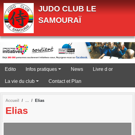
Panneau de gestion des cookies
JUDO CLUB LE
SAMOURAÏ
Edito
Infos pratiques
News
Livre d or
La vie du club
Contact et Plan
Accueil
Elias
Elias