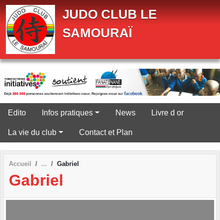
Panneau de gestion des cookies
JUDO CLUB LE
SAMOURAÏ
Edito
Infos pratiques
News
Livre d or
La vie du club
Contact et Plan
Accueil
Gabriel
Gabriel