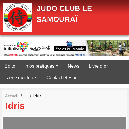
Panneau de gestion des cookies
JUDO CLUB LE
SAMOURAÏ
Edito
Infos pratiques
News
Livre d or
La vie du club
Contact et Plan
Accueil
Idris
Idris